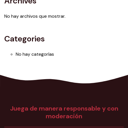
Archives
No hay archivos que mostrar.
Categories
No hay categorías
Juega de manera responsable y con
moderación